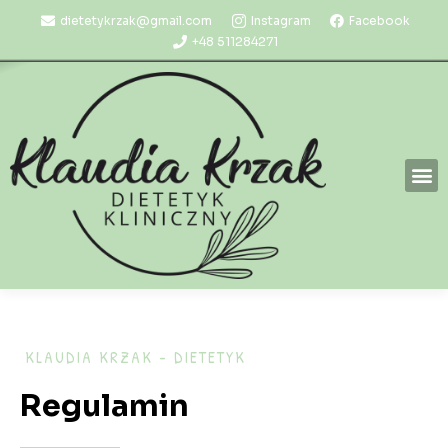
dietetykrzak@gmail.com
Instagram
Facebook
+48 511284271
KLAUDIA KRZAK - DIETETYK
Regulamin