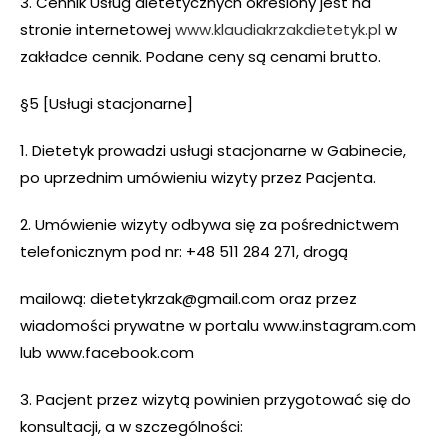
3. Cennik Usług dietetycznych określony jest na
stronie internetowej
www.klaudiakrzakdietetyk.pl
w
zakładce cennik. Podane ceny są cenami brutto.
§5 [Usługi stacjonarne]
1. Dietetyk prowadzi usługi stacjonarne w Gabinecie,
po uprzednim umówieniu wizyty przez Pacjenta.
2. Umówienie wizyty odbywa się za pośrednictwem
telefonicznym pod nr: +48 511 284 271, drogą
mailową: dietetykrzak@gmail.com oraz przez
wiadomości prywatne w portalu www.instagram.com
lub www.facebook.com
3. Pacjent przez wizytą powinien przygotować się do
konsultacji, a w szczególności: