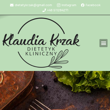
dietetykrzak@gmail.com
Instagram
Facebook
+48 511284271